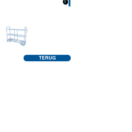
TERUG
CONTACT
Industrieweg 1041,
B3540 Herk-de-Stad
Tel.:
+32 13 55 24 53
info@haesevoets.com
BTW BE 0439 530 457