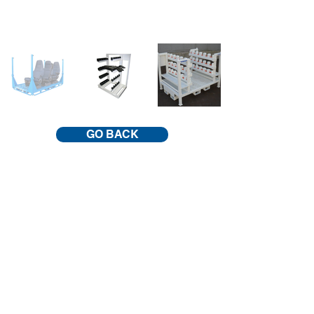
GO BACK
CONTACT US
Industrieweg 1041,
B3540 Herk-de-Stad
Tel.:
+32 13 55 24 53
info@haesevoets.com